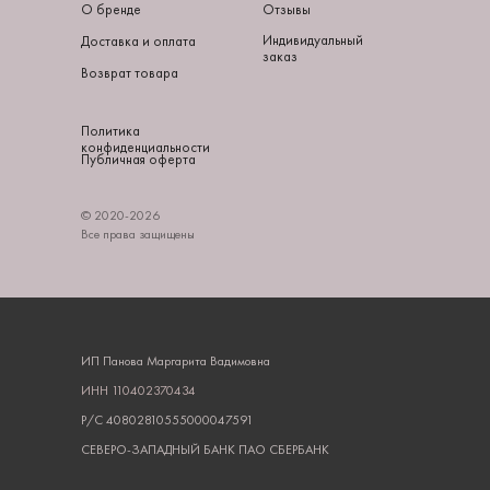
О бренде
Отзывы
Индивидуальный
Доставка и оплата
заказ
Возврат товара
Политика
конфиденциальности
Публичная оферта
© 2020-2026
Все права защищены
ИП Панова Маргарита Вадимовна
ИНН
110402370434
Р/С 40802810555000047591
СЕВЕРО-ЗАПАДНЫЙ БАНК ПАО СБЕРБАНК