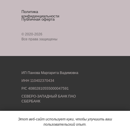
Политика
конфиденциальности
Публичная оферта
© 2020-2026
Все права защищены
ИП Панова Маргарита Вадимовна
ИНН
110402370434
Р/С 40802810555000047591
СЕВЕРО-ЗАПАДНЫЙ БАНК ПАО
СБЕРБАНК
Фактический адрес: 199178, Санкт-Петербург, 13
Этот веб-сайт использует куки, чтобы улучшить ваш
линия В.О., дом 70-72.
пользовательский опыт.
Электронная почта: support@by-margo.ru