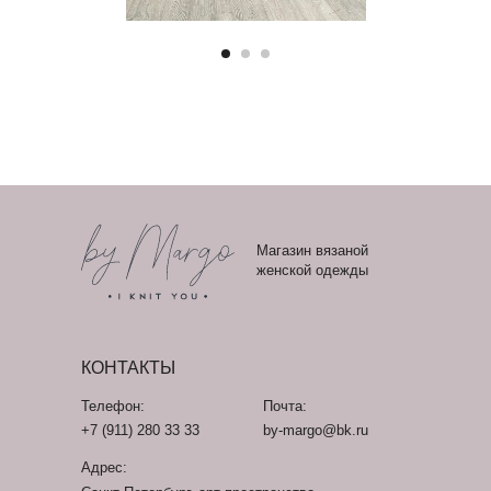
Магазин вязаной
женской одежды
КОНТАКТЫ
Телефон:
Почта:
+7 (911) 280 33 33
by-margo@bk.ru
Адрес: