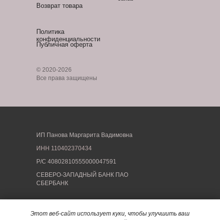
Возврат товара
Политика
конфиденциальности
Публичная оферта
© 2020-2026
Все права защищены
ИП Панова Маргарита Вадимовна
ИНН
110402370434
Р/С 40802810555000047591
СЕВЕРО-ЗАПАДНЫЙ БАНК ПАО
СБЕРБАНК
Фактический адрес: 199178, Санкт-Петербург, 13
Этот веб-сайт использует куки, чтобы улучшить ваш
линия В.О., дом 70-72.