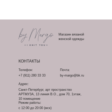
Магазин вязаной
женской одежды
КОНТАКТЫ
Телефон:
Почта:
+7 (911) 280 33 33
by-margo@bk.ru
Адрес:
Санкт-Петербург, арт пространство
АРТМУЗА, 13 линия В.О., дом 70, 1этаж,
10 помещение
Режим работы:
с 12:00 до 20:00 (мск)