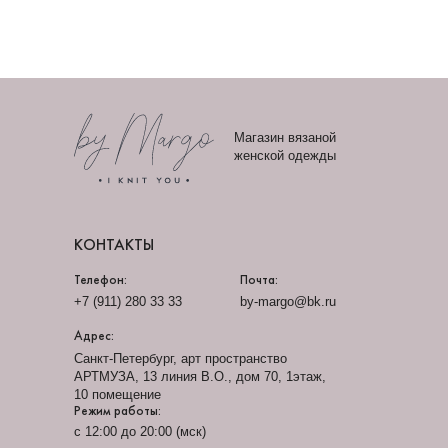
Магазин вязаной
женской одежды
КОНТАКТЫ
Телефон:
Почта:
+7 (911) 280 33 33
by-margo@bk.ru
Адрес:
Санкт-Петербург, арт пространство
АРТМУЗА, 13 линия В.О., дом 70, 1этаж,
10 помещение
Режим работы:
с 12:00 до 20:00 (мск)